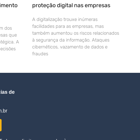
cimento
proteção digital nas empresas
A digitalização trouxe inúmeras
facilidades para as empresas, mas
um dos
também aumentou os riscos relacionados
esas que
à segurança da informação. Ataques
tégica. A
cibernéticos, vazamento de dados e
decisões
fraudes
ias de
.br