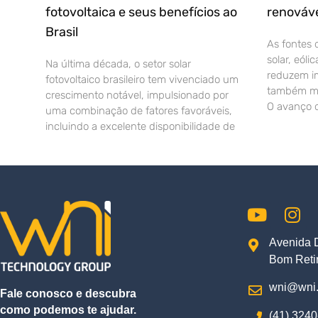
fotovoltaica e seus benefícios ao
renováve
Brasil
As fontes 
solar, eóli
Na última década, o setor solar
reduzem i
fotovoltaico brasileiro tem vivenciado um
também mo
crescimento notável, impulsionado por
O avanço d
uma combinação de fatores favoráveis,
incluindo a excelente disponibilidade de
Avenida 
Bom Retir
wni@wni.
Fale conosco e descubra
como podemos te ajudar.
(41) 3240