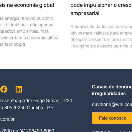
is na economia global
pode impulsionar o cres
empresarial
de energia renovável, como
ca e hidrelétrica, não apenas
A análise de dados se tornou 
mpactos ambientais, mas
ativos mais valiosos para empr
vimentam a economia global.
desejam crescer de forma estra
a tecnologia
inteligência de dados permite 
Canais de denúnc
irregularidades
Desembargador Hugo Simas, 1220
ouvidoria@wni.com
o 80520250 Curitiba - PR
Fale conosco
com.br
-7600 ou (41) 98490-6060